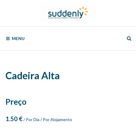
Skip
to
content
SUDDENLY
Holiday
Rentals
MENU
and
Property
Management
Cadeira Alta
Preço
1.50
€
/ Por Dia / Por Alojamento