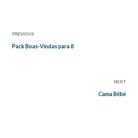
Navegação
de
PREVIOUS
artigos
Previous
Pack Boas-Vindas para 8
post:
NEXT
Next
Cama Bébé
post: