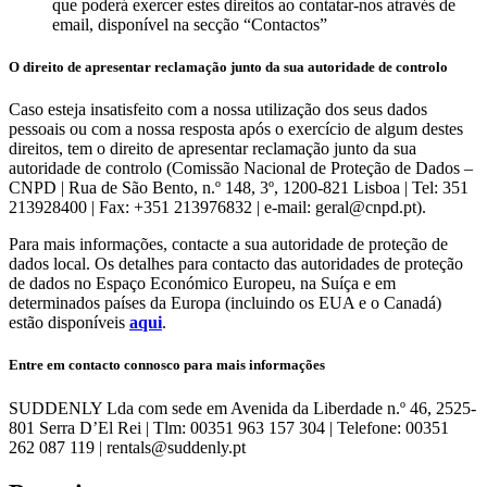
que poderá exercer estes direitos ao contatar-nos através de
email, disponível na secção “Contactos”
O direito de apresentar reclamação junto da sua autoridade de controlo
Caso esteja insatisfeito com a nossa utilização dos seus dados
pessoais ou com a nossa resposta após o exercício de algum destes
direitos, tem o direito de apresentar reclamação junto da sua
autoridade de controlo (Comissão Nacional de Proteção de Dados –
CNPD | Rua de São Bento, n.º 148, 3º, 1200-821 Lisboa | Tel: 351
213928400 | Fax: +351 213976832 | e-mail: geral@cnpd.pt).
Para mais informações, contacte a sua autoridade de proteção de
dados local. Os detalhes para contacto das autoridades de proteção
de dados no Espaço Económico Europeu, na Suíça e em
determinados países da Europa (incluindo os EUA e o Canadá)
estão disponíveis
aqui
.
Entre em contacto connosco para mais informações
SUDDENLY Lda com sede em Avenida da Liberdade n.º 46, 2525-
801 Serra D’El Rei | Tlm: 00351 963 157 304 | Telefone: 00351
262 087 119 | rentals@suddenly.pt