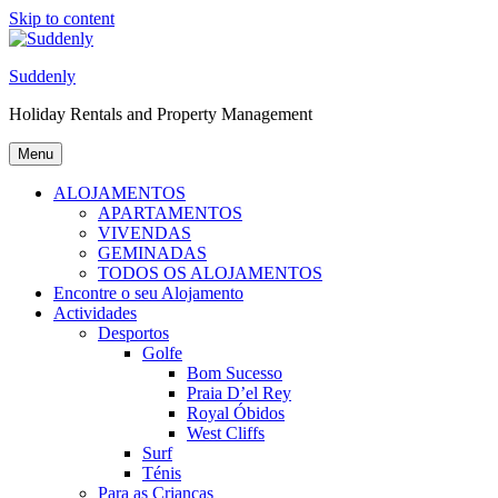
Skip to content
Suddenly
Holiday Rentals and Property Management
Menu
ALOJAMENTOS
APARTAMENTOS
VIVENDAS
GEMINADAS
TODOS OS ALOJAMENTOS
Encontre o seu Alojamento
Actividades
Desportos
Golfe
Bom Sucesso
Praia D’el Rey
Royal Óbidos
West Cliffs
Surf
Ténis
Para as Crianças