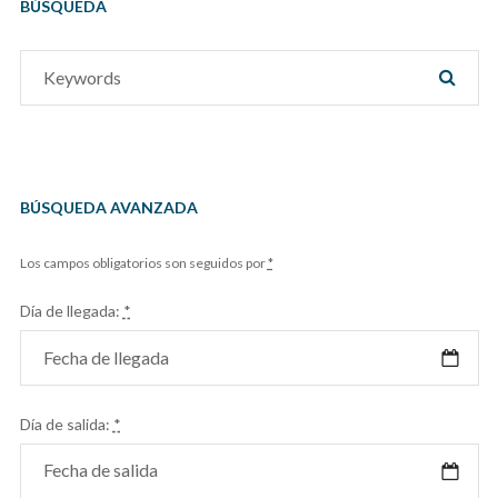
BÚSQUEDA
Search
SEAR
for:
BÚSQUEDA AVANZADA
Los campos obligatorios son seguidos por
*
Día de llegada:
*
Día de salida:
*