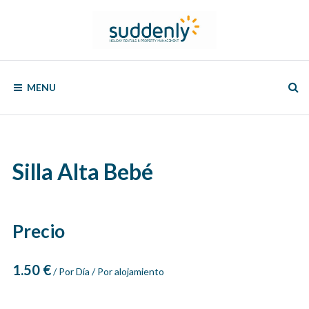
Skip
to
content
SUDDENLY
Holiday
Rentals
MENU
and
Property
Management
Silla Alta Bebé
Precio
1.50
€
/ Por Día / Por alojamiento