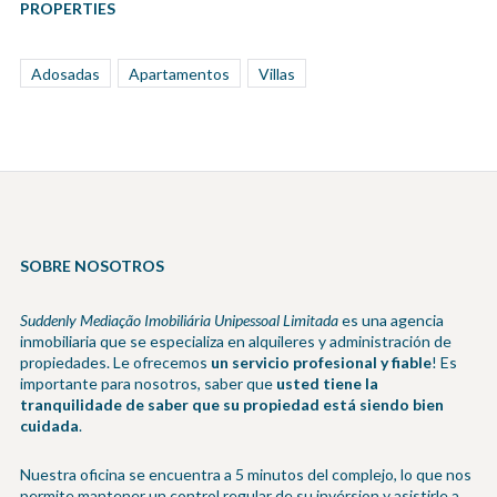
PROPERTIES
Adosadas
Apartamentos
Villas
SOBRE NOSOTROS
Suddenly Mediação Imobiliária Unipessoal Limitada
es una agencia
inmobiliaria que se especializa en alquileres y administración de
propiedades. Le ofrecemos
un servicio profesional y fiable
! Es
importante para nosotros, saber que
usted tiene la
tranquilidade de saber que su propiedad está siendo bien
cuidada
.
Nuestra oficina se encuentra a 5 minutos del complejo, lo que nos
permite mantener un control regular de su invérsion y asistirle a