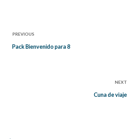
Navegación
de
PREVIOUS
entradas
Previous
Pack Bienvenido para 8
post:
NEXT
Next
Cuna de viaje
post: