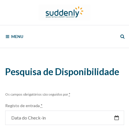
Skip
to
content
SUDDENLY
Holiday
Rentals
MENU
and
Property
Management
Pesquisa de Disponibilidade
Os campos obrigatórios são seguidos por
*
Registo de entrada
*