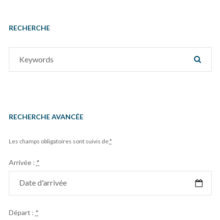
RECHERCHE
Search
SEAR
for:
RECHERCHE AVANCÉE
Les champs obligatoires sont suivis de
*
Arrivée :
*
Départ :
*