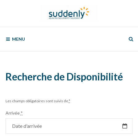
Skip
to
content
SUDDENLY
Holiday
Rentals
MENU
and
Property
Management
Recherche de Disponibilité
Les champs obligatoires sont suivis de
*
Arrivée
*