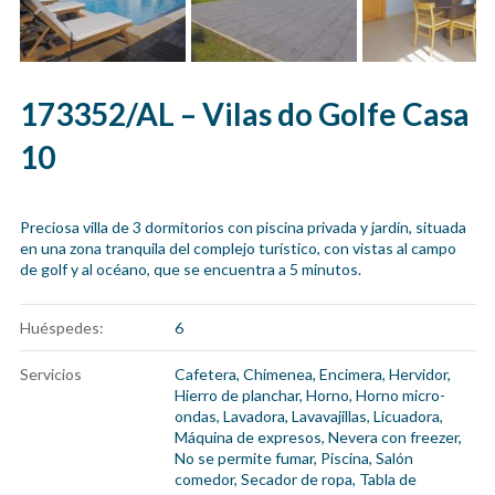
173352/AL – Vilas do Golfe Casa
10
Preciosa villa de 3 dormitorios con piscina privada y jardín, situada
en una zona tranquila del complejo turístico, con vistas al campo
de golf y al océano, que se encuentra a 5 minutos.
Huéspedes:
6
Servicios
Cafetera
,
Chimenea
,
Encimera
,
Hervidor
,
Hierro de planchar
,
Horno
,
Horno micro-
ondas
,
Lavadora
,
Lavavajillas
,
Licuadora
,
Máquina de expresos
,
Nevera con freezer
,
No se permite fumar
,
Piscina
,
Salón
comedor
,
Secador de ropa
,
Tabla de