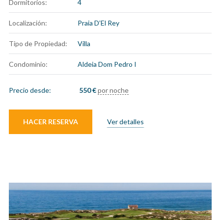
Dormitorios:
4
Localización:
Praia D’El Rey
Tipo de Propiedad:
Villa
Condominio:
Aldeia Dom Pedro I
Precio desde:
550
€
por noche
HACER RESERVA
Ver detalles