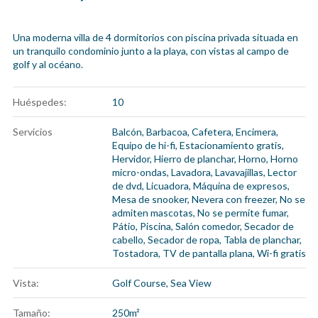
Una moderna villa de 4 dormitorios con piscina privada situada en
un tranquilo condominio junto a la playa, con vistas al campo de
golf y al océano.
Huéspedes:
10
Servicios
Balcón
,
Barbacoa
,
Cafetera
,
Encimera
,
Equipo de hi-fi
,
Estacionamiento gratis
,
Hervidor
,
Hierro de planchar
,
Horno
,
Horno
micro-ondas
,
Lavadora
,
Lavavajillas
,
Lector
de dvd
,
Licuadora
,
Máquina de expresos
,
Mesa de snooker
,
Nevera con freezer
,
No se
admiten mascotas
,
No se permite fumar
,
Pátio
,
Piscina
,
Salón comedor
,
Secador de
cabello
,
Secador de ropa
,
Tabla de planchar
,
Tostadora
,
TV de pantalla plana
,
Wi-fi gratis
Vista:
Golf Course, Sea View
Tamaño:
250m²