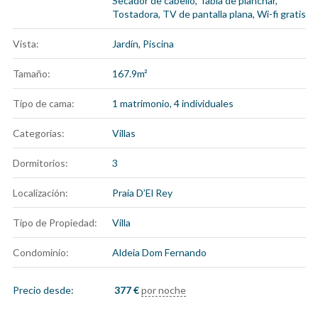
Secador de cabello
,
Tabla de planchar
,
Tostadora
,
TV de pantalla plana
,
Wi-fi gratis
Vista:
Jardín, Piscina
Tamaño:
167.9m²
Tipo de cama:
1 matrimonio, 4 individuales
Categorías:
Villas
Dormitorios:
3
Localización:
Praia D’El Rey
Tipo de Propiedad:
Villa
Condominio:
Aldeia Dom Fernando
Precio desde:
377
€
por noche