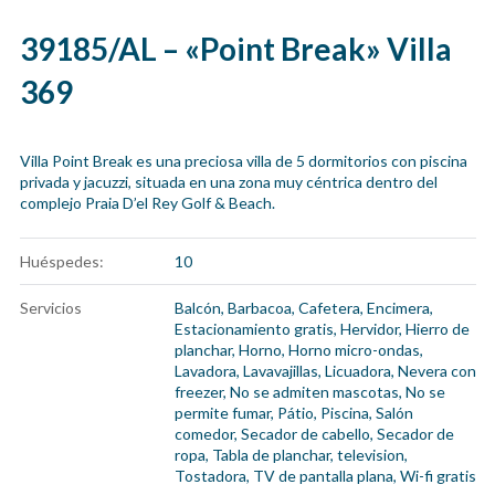
39185/AL – «Point Break» Villa
369
Villa Point Break es una preciosa villa de 5 dormitorios con piscina
privada y jacuzzi, situada en una zona muy céntrica dentro del
complejo Praia D’el Rey Golf & Beach.
Huéspedes:
10
Servicios
Balcón
,
Barbacoa
,
Cafetera
,
Encimera
,
Estacionamiento gratis
,
Hervidor
,
Hierro de
planchar
,
Horno
,
Horno micro-ondas
,
Lavadora
,
Lavavajillas
,
Licuadora
,
Nevera con
freezer
,
No se admiten mascotas
,
No se
permite fumar
,
Pátio
,
Piscina
,
Salón
comedor
,
Secador de cabello
,
Secador de
ropa
,
Tabla de planchar
,
television
,
Tostadora
,
TV de pantalla plana
,
Wi-fi gratis