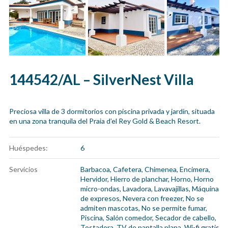
144542/AL – SilverNest Villa
Preciosa villa de 3 dormitorios con piscina privada y jardín, situada
en una zona tranquila del Praia d’el Rey Gold & Beach Resort.
Huéspedes:
6
Servicios
Barbacoa
,
Cafetera
,
Chimenea
,
Encimera
,
Hervidor
,
Hierro de planchar
,
Horno
,
Horno
micro-ondas
,
Lavadora
,
Lavavajillas
,
Máquina
de expresos
,
Nevera con freezer
,
No se
admiten mascotas
,
No se permite fumar
,
Piscina
,
Salón comedor
,
Secador de cabello
,
Tostadora
,
TV de pantalla plana
,
Wi-fi gratis