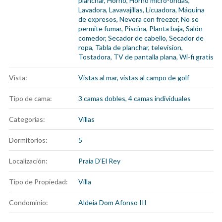
planchar
,
Horno
,
Horno micro-ondas
,
Lavadora
,
Lavavajillas
,
Licuadora
,
Máquina
de expresos
,
Nevera con freezer
,
No se
permite fumar
,
Piscina
,
Planta baja
,
Salón
comedor
,
Secador de cabello
,
Secador de
ropa
,
Tabla de planchar
,
television
,
Tostadora
,
TV de pantalla plana
,
Wi-fi gratis
Vista:
Vistas al mar, vistas al campo de golf
Tipo de cama:
3 camas dobles, 4 camas individuales
Categorías:
Villas
Dormitorios:
5
Localización:
Praia D’El Rey
Tipo de Propiedad:
Villa
Condominio:
Aldeia Dom Afonso III