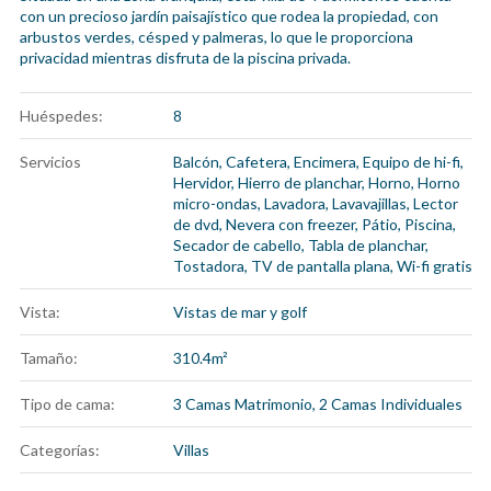
con un precioso jardín paisajístico que rodea la propiedad, con
arbustos verdes, césped y palmeras, lo que le proporciona
privacidad mientras disfruta de la piscina privada.
Huéspedes:
8
Servicios
Balcón
,
Cafetera
,
Encimera
,
Equipo de hi-fi
,
Hervidor
,
Hierro de planchar
,
Horno
,
Horno
micro-ondas
,
Lavadora
,
Lavavajillas
,
Lector
de dvd
,
Nevera con freezer
,
Pátio
,
Piscina
,
Secador de cabello
,
Tabla de planchar
,
Tostadora
,
TV de pantalla plana
,
Wi-fi gratis
Vista:
Vistas de mar y golf
Tamaño:
310.4m²
Tipo de cama:
3 Camas Matrimonio, 2 Camas Individuales
Categorías:
Villas