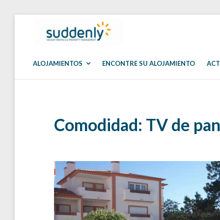
Skip
to
SUDDENLY
Holiday
content
Rentals
and
Property
ALOJAMIENTOS
ENCONTRE SU ALOJAMIENTO
ACT
Management
Comodidad:
TV de pan