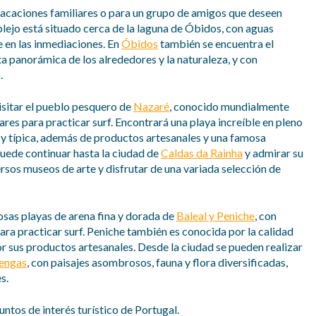
vacaciones familiares o para un grupo de amigos que deseen
plejo está situado cerca de la laguna de Óbidos, con aguas
e en las inmediaciones. En
Óbidos
también se encuentra el
ta panorámica de los alrededores y la naturaleza, y con
.
isitar el pueblo pesquero de
Nazaré
, conocido mundialmente
ares para practicar surf. Encontrará una playa increíble en pleno
 y típica, además de productos artesanales y una famosa
Puede continuar hasta la ciudad de
Caldas da Rainha
y admirar su
ersos museos de arte y disfrutar de una variada selección de
sas playas de arena fina y dorada de
Baleal y Peniche
, con
ara practicar surf. Peniche también es conocida por la calidad
or sus productos artesanales. Desde la ciudad se pueden realizar
lengas
, con paisajes asombrosos, fauna y flora diversificadas,
s.
tos de interés turístico de Portugal.