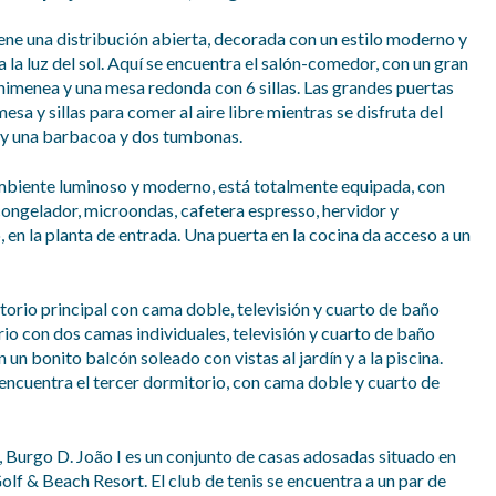
tiene una distribución abierta, decorada con un estilo moderno y
a la luz del sol. Aquí se encuentra el salón-comedor, con un gran
a chimenea y una mesa redonda con 6 sillas. Las grandes puertas
sa y sillas para comer al aire libre mientras se disfruta del
hay una barbacoa y dos tumbonas.
 ambiente luminoso y moderno, está totalmente equipada, con
n congelador, microondas, cafetera espresso, hervidor y
, en la planta de entrada. Una puerta en la cocina da acceso a un
torio principal con cama doble, televisión y cuarto de baño
io con dos camas individuales, televisión y cuarto de baño
 bonito balcón soleado con vistas al jardín y a la piscina.
 encuentra el tercer dormitorio, con cama doble y cuarto de
 Burgo D. João I es un conjunto de casas adosadas situado en
olf & Beach Resort. El club de tenis se encuentra a un par de