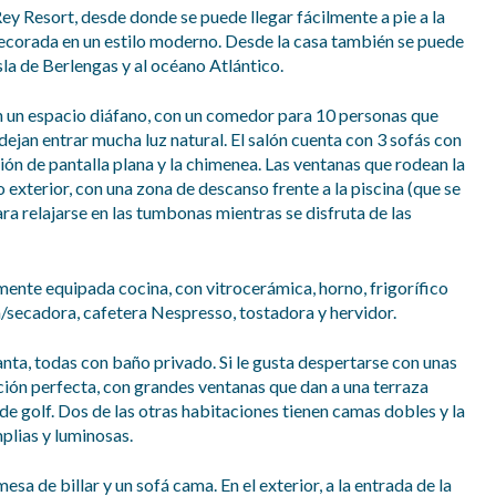
Rey Resort, desde donde se puede llegar fácilmente a pie a la
 decorada en un estilo moderno. Desde la casa también se puede
 isla de Berlengas y al océano Atlántico.
n un espacio diáfano, con un comedor para 10 personas que
dejan entrar mucha luz natural. El salón cuenta con 3 sofás con
sión de pantalla plana y la chimenea. Las ventanas que rodean la
 exterior, con una zona de descanso frente a la piscina (que se
ra relajarse en las tumbonas mientras se disfruta de las
ente equipada cocina, con vitrocerámica, horno, frigorífico
a/secadora, cafetera Nespresso, tostadora y hervidor.
anta, todas con baño privado. Si le gusta despertarse con unas
opción perfecta, con grandes ventanas que dan a una terraza
de golf. Dos de las otras habitaciones tienen camas dobles y la
plias y luminosas.
sa de billar y un sofá cama. En el exterior, a la entrada de la