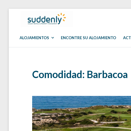
Skip
to
SUDDENLY
Holiday
content
Rentals
and
Property
ALOJAMIENTOS
ENCONTRE SU ALOJAMIENTO
ACT
Management
Comodidad:
Barbacoa