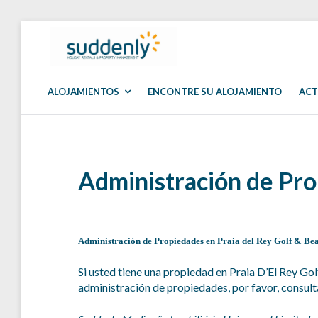
Skip
to
SUDDENLY
Holiday
content
Rentals
and
Property
ALOJAMIENTOS
ENCONTRE SU ALOJAMIENTO
ACT
Management
Administración de Pr
Administración de Propiedades en Praia del Rey Golf & Bea
Si usted tiene una propiedad en Praia D’El Rey G
administración de propiedades, por favor, consult