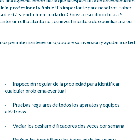
es una agencia inmobiliaria que se especializa en arrendamiento
icio profesional y fiable
! Es importante para nosotros, saber
ad está siendo bien cuidado
. O nosso escritório fica a 5
ter um olho atento no seu investimento e de o auxiliar a si ou
e nos permite mantener un ojo sobre su inversión y ayudar a usted
· Inspección regular de la propiedad para identificar
cualquier problema eventual
· Pruebas regulares de todos los aparatos y equipos
eléctricos
· Vaciar los deshumidificadores dos veces por semana
· Revisar las bombillas y las baterías de las luces y