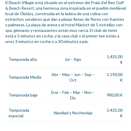
El Beach Village está situado en el extremo del Praia d’el Rey Golf
& Beach Resort, una hermosa zona inspirada en el pueblo medieval
local de Óbidos, construida en la ladera de una colina con
estrechos senderos que dan a plazas llenas de flores con fuentes
y palmeras. La playa de arena y el hotel Mariott de 5 estrellas con
spa, gimnasio y restaurantes están muy cerca. El club de tenis
está a 5 minutos en coche, y la casa club y el primer tee están a
unos 3 minutos en coche o a 30 minutos a pie.
1.435,00
Temporada alta
Jul – Ago
€
Abr – May – Jun – Sep –
1.190,00
Temporada Media
Oct
€
Ene – Feb – Mar – Nov –
Temporada baja
980,00 €
Dic
Temporada
1.435,00
Navidad y Nochevieja
especial
€