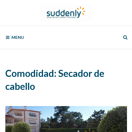
Skip
to
content
SUDDENLY
Holiday
Rentals
MENU
and
Property
Management
Comodidad:
Secador de
cabello