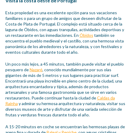
Visita la costa oeste de Portugal
Esta propiedad es una excelente opción para sus vacaciones
familiares o para un grupo de amigos que deseen disfrutar de la
Costa de Plata de Portugal. El complejo está situado cerca de la
laguna de Óbidos, con aguas tranquilas, actividades deportivas y
un restaurante en las inmediaciones. En
Óbidos
también se
encuentra el pueblo medieval y el castillo, con una hermosa vista
panorámica de los alrededores y la naturaleza, y con festivales y
eventos culturales durante todo el año.
Un poco más lejos, a 45 minutos, también puede visitar el pueblo
pesquero de
Nazaré
, conocido mundialmente por sus olas
gigantes de más de 5 metros y sus lugares para practicar surf.
Encontrará una playa increíble en pleno centro de la ciudad, una
arquitectura encantadora y típica, además de productos
artesanales y una famosa gastronomía que se sirve en varios
restaurantes. Puede continuar hasta la ciudad de
Caldas da
Rainha
y admirar su hermosa arquitectura y naturaleza, visitar sus
diversos museos de arte y disfrutar de una variada selección de
frutas y verduras frescas durante todo el año.
A 15-20 minutos en coche se encuentran las hermosas playas de
arena fina y dorada de
Baleal y Peniche
, con aguas cristalinas