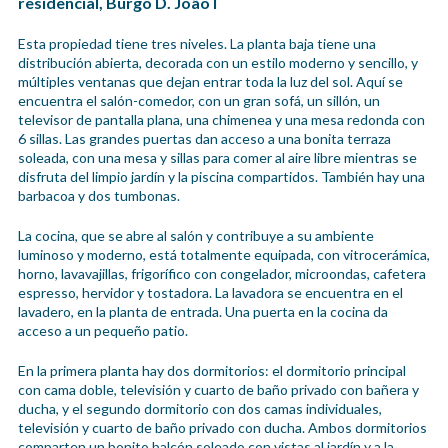
residencial, Burgo D. João I
Esta propiedad tiene tres niveles. La planta baja tiene una
distribución abierta, decorada con un estilo moderno y sencillo, y
múltiples ventanas que dejan entrar toda la luz del sol. Aquí se
encuentra el salón-comedor, con un gran sofá, un sillón, un
televisor de pantalla plana, una chimenea y una mesa redonda con
6 sillas. Las grandes puertas dan acceso a una bonita terraza
soleada, con una mesa y sillas para comer al aire libre mientras se
disfruta del limpio jardín y la piscina compartidos. También hay una
barbacoa y dos tumbonas.
La cocina, que se abre al salón y contribuye a su ambiente
luminoso y moderno, está totalmente equipada, con vitrocerámica,
horno, lavavajillas, frigorífico con congelador, microondas, cafetera
espresso, hervidor y tostadora. La lavadora se encuentra en el
lavadero, en la planta de entrada. Una puerta en la cocina da
acceso a un pequeño patio.
En la primera planta hay dos dormitorios: el dormitorio principal
con cama doble, televisión y cuarto de baño privado con bañera y
ducha, y el segundo dormitorio con dos camas individuales,
televisión y cuarto de baño privado con ducha. Ambos dormitorios
comparten un bonito balcón soleado con vistas al jardín y a la