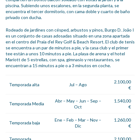
piscina. Subiendo unos escalones, en la segunda planta, se
encuentra el tercer dormitorio, con cama doble y cuarto de baño
privado con ducha.
Rodeado de jardines con césped, arbustos y pinos, Burgo D. João I
es un conjunto de casas adosadas situado en una zona apartada
en el centro del Praia d’el Rey Golf & Beach Resort. El club de tenis
se encuentra a un par de minutos a pie, y la casa club y el primer
tee están a unos 10 minutos a pie. La playa de arena y el hotel
Mariott de 5 estrellas, con spa, gimnasio y restaurantes, se
encuentran a 15 minutos a pie o a 3 minutos en coche.
2.100,00
Temporada alta
Jul – Ago
€
Abr – May – Jun – Sep –
1.540,00
Temporada Media
Oct
€
Ene – Feb – Mar – Nov –
1.260,00
Temporada baja
Dic
€
Temporada
2.100,00