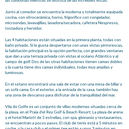
las tumbonas mientras se disfruta de las increíbles vistas.
Junto al comedor se encuentra la moderna y totalmente equipada
cocina, con vitrocerámica, horno, frigorífico con congelador,
microondas, lavavajillas, lavadora/secadora, cafetera Nespresso,
tostadora y hervidor.
Las 4 habitaciones están situadas en la primera planta, todas con
baño privado. Si le gusta despertarse con unas vistas pintorescas,
la habitación principal es la opción perfecta, con grandes ventanas
que dan a una terraza privada con vistas al océano Atlántico y al
campo de golf. Dos de las otras habitaciones tienen camas dobles
y la cuarta tiene dos camas individuales, todas muy amplias y
luminosas.
En el sótano encontrará una sala de estar con una mesa de billar y
un sofá cama. En el exterior, a la entrada de la casa, también hay
una zona de descanso para disfrutar de la tranquilidad del mar.
Vila do Golfe es un conjunto de villas modernas situadas cerca de
la playa, en el Praia d’el Rey Golf & Beach Resort. La playa de arena
y el hotel Mariott de 5 estrellas, con spa, gimnasio y restaurantes,
se encuentran a pocos pasos. El club de tenis está a 5 minutos en
coche, y la casa club y el primer tee están a unos 3 minutos en