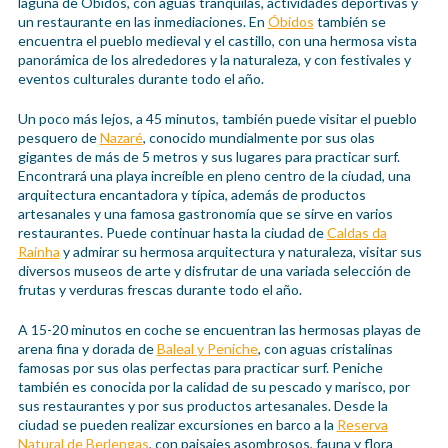
laguna de Óbidos, con aguas tranquilas, actividades deportivas y
un restaurante en las inmediaciones. En
Óbidos
también se
encuentra el pueblo medieval y el castillo, con una hermosa vista
panorámica de los alrededores y la naturaleza, y con festivales y
eventos culturales durante todo el año.
Un poco más lejos, a 45 minutos, también puede visitar el pueblo
pesquero de
Nazaré
, conocido mundialmente por sus olas
gigantes de más de 5 metros y sus lugares para practicar surf.
Encontrará una playa increíble en pleno centro de la ciudad, una
arquitectura encantadora y típica, además de productos
artesanales y una famosa gastronomía que se sirve en varios
restaurantes. Puede continuar hasta la ciudad de
Caldas da
Rainha
y admirar su hermosa arquitectura y naturaleza, visitar sus
diversos museos de arte y disfrutar de una variada selección de
frutas y verduras frescas durante todo el año.
A 15-20 minutos en coche se encuentran las hermosas playas de
arena fina y dorada de
Baleal y Peniche
, con aguas cristalinas
famosas por sus olas perfectas para practicar surf. Peniche
también es conocida por la calidad de su pescado y marisco, por
sus restaurantes y por sus productos artesanales. Desde la
ciudad se pueden realizar excursiones en barco a la
Reserva
Natural de Berlengas
, con paisajes asombrosos, fauna y flora