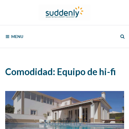
Skip
to
content
SUDDENLY
Holiday
Rentals
MENU
and
Property
Management
Comodidad:
Equipo de hi-fi