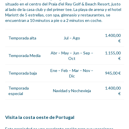
situado en el centro del Praia d’el Rey Golf & Beach Resort, justo
al lado de la casa club y del primer tee. La playa de arena y el hotel
Mariott de 5 estrellas, con spa, gimnasio y restaurantes, se
encuentran a 10 minutos a pie o a 2 minutos en coche.
1.400,00
Temporada alta
Jul – Ago
€
Abr – May – Jun – Sep –
1.155,00
Temporada Media
Oct
€
Ene – Feb – Mar – Nov –
Temporada baja
945,00 €
Dic
Temporada
1.400,00
Navidad y Nochevieja
especial
€
Visita la costa oeste de Portugal
Esta propiedad es una excelente opción para sus vacaciones