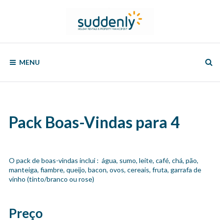
Skip
to
content
SUDDENLY
Holiday
Rentals
MENU
and
Property
Management
Pack Boas-Vindas para 4
O pack de boas-vindas inclui : água, sumo, leite, café, chá, pão,
manteiga, fiambre, queijo, bacon, ovos, cereais, fruta, garrafa de
vinho (tinto/branco ou rose)
Preço