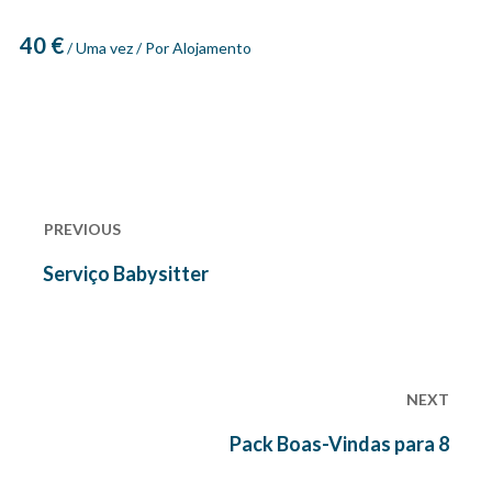
40
€
/ Uma vez / Por Alojamento
Navegação
de
PREVIOUS
artigos
Previous
Serviço Babysitter
post:
NEXT
Next
Pack Boas-Vindas para 8
post: