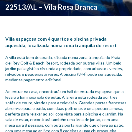
22513/AL – Vila Rosa Branca
Villa espaçosa com 4 quartos e piscina privada
aquecida, localizada numa zona tranquila do resort
A villa está bem decorada, situada numa zona tranquila do Praia
d’el Rey Golf & Beach Resort, rodeada por outras villas. Um belo
jardim paisagístico circunda a propriedade, com arbustos verdes,
relvados e pequenas árvores. A piscina (8×4) pode ser aquecida,
mediante pagamento adicional.
Ao entrar na casa, encontrará um hall de entrada espaçoso que o
levará à luminosa sala de estar. A lareira está rodeada por três
sofás de couro, virados para a televisão. Grandes portas francesas
abrem-se para o pátio, com duas poltronas e uma pequena mesa,
perfeita para relaxar ao sol, com vista para a piscina e o jardim. Na
sala de estar, encontrará também uma área de jantar, com uma
mesa para 8 pessoas, com outra porta grande que o leva ao pátio,
com uma mesa ao ar livre com 8 cadeiras e uma churrasqueira.