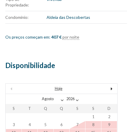
Propriedade:
Condomínio:
Aldeia das Descobertas
Os preços começam em:
407
€
por noite
Disponibilidade
Hoje
S
T
Q
Q
S
S
D
1
2
3
4
5
6
7
8
9