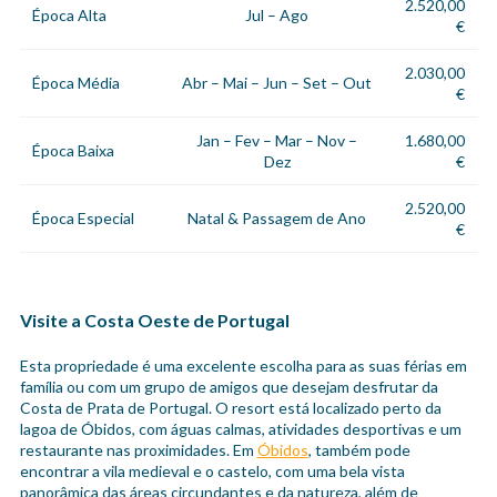
2.520,00
Época Alta
Jul – Ago
€
2.030,00
Época Média
Abr – Mai – Jun – Set – Out
€
Jan – Fev – Mar – Nov –
1.680,00
Época Baixa
Dez
€
2.520,00
Época Especial
Natal & Passagem de Ano
€
Visite a Costa Oeste de Portugal
Esta propriedade é uma excelente escolha para as suas férias em
família ou com um grupo de amigos que desejam desfrutar da
Costa de Prata de Portugal. O resort está localizado perto da
lagoa de Óbidos, com águas calmas, atividades desportivas e um
restaurante nas proximidades. Em
Óbidos
, também pode
encontrar a vila medieval e o castelo, com uma bela vista
panorâmica das áreas circundantes e da natureza, além de