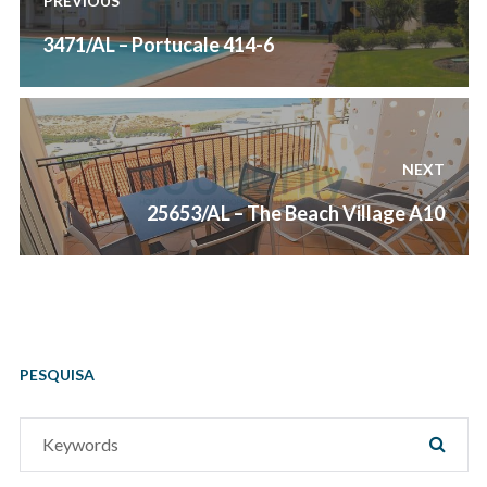
PREVIOUS
artigos
Previous
3471/AL – Portucale 414-6
post:
NEXT
Next
25653/AL – The Beach Village A10
post:
PESQUISA
Search
SEAR
for: