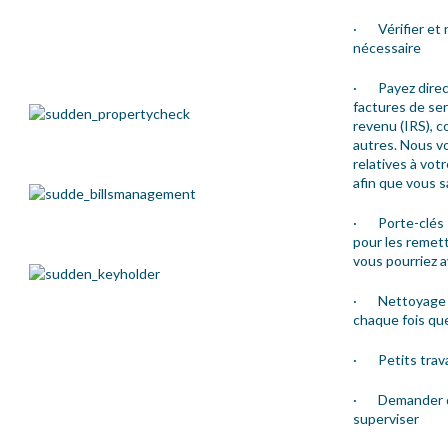
· Vérifier et 
nécessaire
· Payez direc
factures de ser
revenu (IRS), c
autres. Nous v
relatives à vot
afin que vous 
· Porte-clés –
pour les remett
vous pourriez a
· Nettoyage et 
chaque fois qu
· Petits trava
· Demander des
superviser