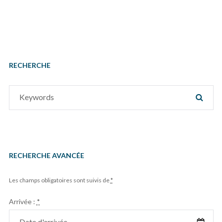
RECHERCHE
Search
SEAR
for:
RECHERCHE AVANCÉE
Les champs obligatoires sont suivis de
*
Arrivée :
*