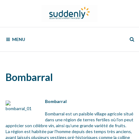
Skip
to
content
SUDDENLY
Holiday
Rentals
MENU
and
Property
Management
Bombarral
Bombarral
Bombarral est un paisible village agricole situé
dans une région de terres fertiles où l’on peut
apprécier son célèbre vin, ainsi qu’une grande variété de fruits.
La région est habitée par l’homme depuis des temps très anciens,
ayant laissés plusieurs vestiges pré-historiques comme la colline