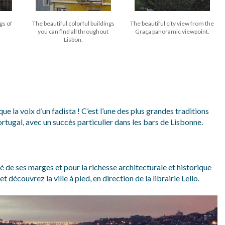
gs of
The beautiful colorful buildings
The beautiful city view from the
you can find all throughout
Graça panoramic viewpoint.
Lisbon.
ue la voix d’un fadista ! C’est l’une des plus grandes traditions
rtugal, avec un succès particulier dans les bars de Lisbonne.
é de ses marges et pour la richesse architecturale et historique
t découvrez la ville à pied, en direction de la librairie Lello.