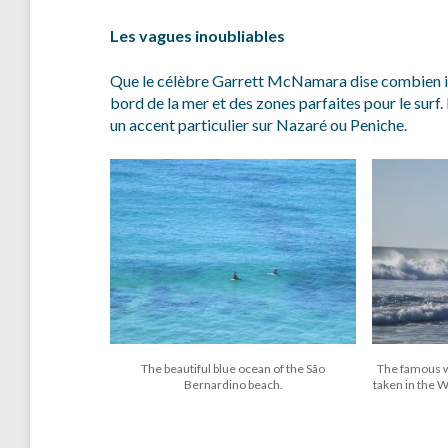
Les vagues inoubliables
Que le célèbre Garrett McNamara dise combien il 
bord de la mer et des zones parfaites pour le surf.
un accent particulier sur Nazaré ou Peniche.
The beautiful blue ocean of the São
The famous w
Bernardino beach.
taken in the 