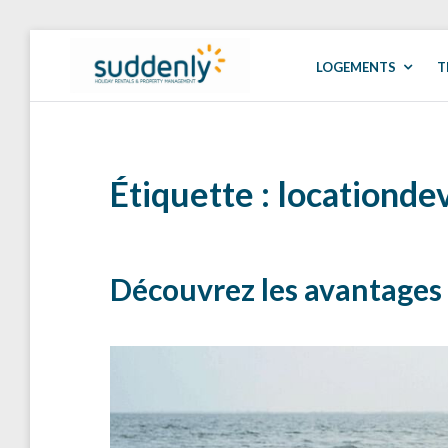
Skip
to
LOGEMENTS
T
SUDDENLY
Holiday
content
Rentals
and
Property
Management
Étiquette :
locationde
Découvrez les avantages 