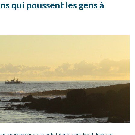
saison
ns qui poussent les gens à
qui amoureux grâce à ses habitants, son climat doux, ses