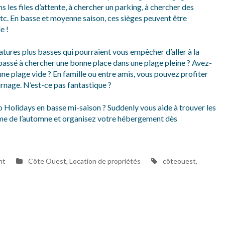
 les files d’attente, à chercher un parking, à chercher des
etc. En basse et moyenne saison, ces sièges peuvent être
e !
tures plus basses qui pourraient vous empêcher d’aller à la
passé à chercher une bonne place dans une plage pleine ? Avez-
une plage vide ? En famille ou entre amis, vous pouvez profiter
rnage. N’est-ce pas fantastique ?
o Holidays en basse mi-saison ? Suddenly vous aide à trouver les
alme de l’automne et organisez votre hébergement dès
on
Tags
nt
Côte Ouest
,
Location de propriétés
côteouest
,
Découvrez
les
avantages
des
vacances
hors