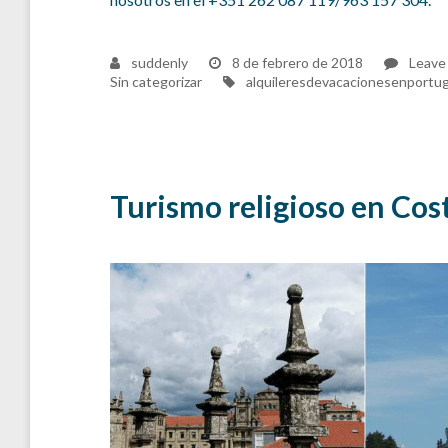
suddenly
8 de febrero de 2018
Leave
Tags
Sin categorizar
alquileresdevacacionesenportug
Turismo religioso en Cost