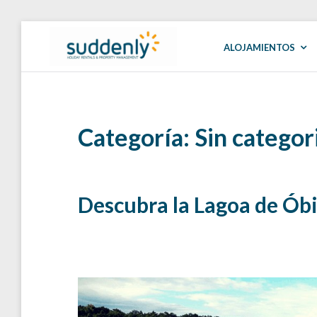
Skip
to
ALOJAMIENTOS
SUDDENLY
Holiday
content
Rentals
and
Property
Management
Categoría:
Sin categor
Descubra la Lagoa de Óbi