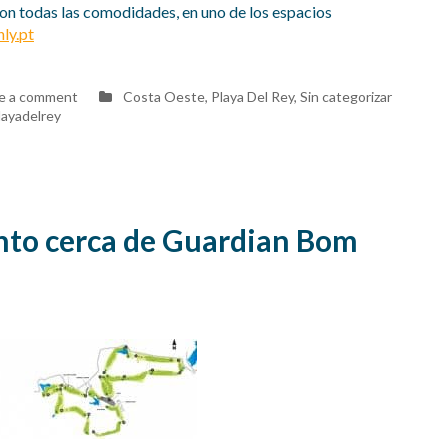
con todas las comodidades, en uno de los espacios
ly.pt
on
e a comment
Costa Oeste
,
Playa Del Rey
,
Sin categorizar
Descubra
layadelrey
la
Lagoa
de
Óbidos
en
la
nto cerca de Guardian Bom
Costa
Plateada