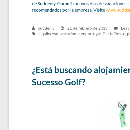
de Suddenly. Garantizar unos días de vacaciones 
recomendados por la empresa. Visite
www.sudden
suddenly
21 de febrero de 2018
Leav
Tags
alquileresdevacacionesenportugal
,
CostaOeste
,
p
¿Está buscando alojamie
Sucesso Golf?