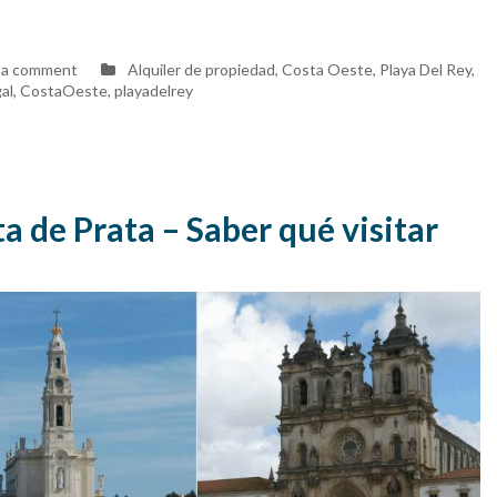
on
 a comment
Alquiler de propiedad
,
Costa Oeste
,
Playa Del Rey
,
¿Está
al
,
CostaOeste
,
playadelrey
buscando
alojamiento
cerca
de
Guardian
Bom
a de Prata – Saber qué visitar
Sucesso
Golf?