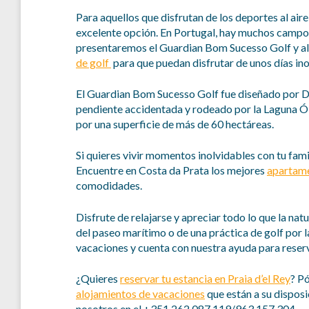
Para aquellos que disfrutan de los deportes al aire 
excelente opción. En Portugal, hay muchos campos 
presentaremos el Guardian Bom Sucesso Golf y a
de golf
para que puedan disfrutar de unos días ino
El Guardian Bom Sucesso Golf fue diseñado por Don
pendiente accidentada y rodeado por la Laguna Ó
por una superficie de más de 60 hectáreas.
Si quieres vivir momentos inolvidables con tu fam
Encuentre en Costa da Prata los mejores
apartame
comodidades.
Disfrute de relajarse y apreciar todo lo que la nat
del paseo marítimo o de una práctica de golf por l
vacaciones y cuenta con nuestra ayuda para reserva
¿Quieres
reservar tu estancia en Praia d’el Rey
? P
alojamientos de vacaciones
que están a su disposi
nosotros en el +351 262 087 119/963 157 304.