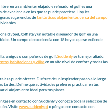
libre, en un ambiente relajado y refinado, el golf es una
de excelencia en los que se puede practicar. Hoy les
lgunas sugerencias de
fantásticos alojamientos cerca del campo
lvidables.
ald Steel, golfista y un notable diseñador de golf, en una
bidos. Un campo de excelencia con 18 hoyos que se extiende
ilia, amigos o compañeros de golf,
Suddenly
se tu mejor aliado.
ntos, habitaciones y villas
en un alto nivel de confort y todas las
uraleza puede ofrecer. Disfrute de un inspirador paseo a lo largo
as tardes. Define qué actividades prefieres practicar en tus
r el alojamiento ideal para tus planes.
óngase en contacto con Suddenly y conozca toda la selección de
ción. Visite
www.suddenly.pt
o póngase en contacto con