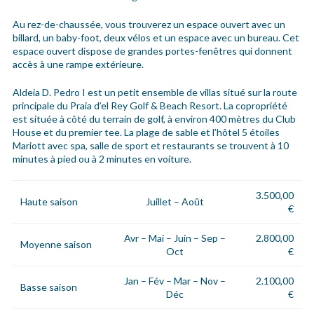
Au rez-de-chaussée, vous trouverez un espace ouvert avec un
billard, un baby-foot, deux vélos et un espace avec un bureau. Cet
espace ouvert dispose de grandes portes-fenêtres qui donnent
accès à une rampe extérieure.
Aldeia D. Pedro I est un petit ensemble de villas situé sur la route
principale du Praia d’el Rey Golf & Beach Resort. La copropriété
est située à côté du terrain de golf, à environ 400 mètres du Club
House et du premier tee. La plage de sable et l’hôtel 5 étoiles
Mariott avec spa, salle de sport et restaurants se trouvent à 10
minutes à pied ou à 2 minutes en voiture.
3.500,00
Haute saison
Juillet – Août
€
Avr – Mai – Juin – Sep –
2.800,00
Moyenne saison
Oct
€
Jan – Fév – Mar – Nov –
2.100,00
Basse saison
Déc
€