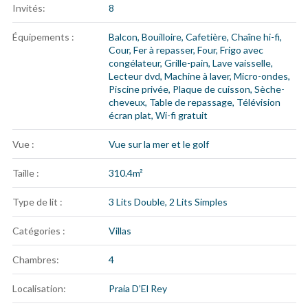
Invités:
8
Équipements :
Balcon
,
Bouilloire
,
Cafetière
,
Chaîne hi-fi
,
Cour
,
Fer à repasser
,
Four
,
Frigo avec
congélateur
,
Grille-pain
,
Lave vaisselle
,
Lecteur dvd
,
Machine à laver
,
Micro-ondes
,
Piscine privée
,
Plaque de cuisson
,
Sèche-
cheveux
,
Table de repassage
,
Télévision
écran plat
,
Wi-fi gratuit
Vue :
Vue sur la mer et le golf
Taille :
310.4m²
Type de lit :
3 Lits Double, 2 Lits Simples
Catégories :
Villas
Chambres:
4
Localisation:
Praia D’El Rey