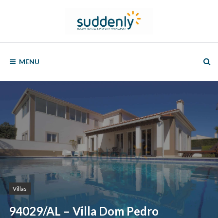
Skip
to
content
SUDDENLY
Holiday
Rentals
MENU
and
Property
Management
Villas
94029/AL – Villa Dom Pedro