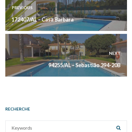
de
PREVIOUS
l’article
Previous
172407/AL – Casa Barbara
post:
NEXT
Next
94255/AL – Sebastião 394-20B
post:
RECHERCHE
Search
SEAR
for: