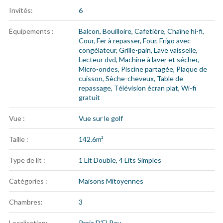
Invités:
6
Équipements :
Balcon
,
Bouilloire
,
Cafetière
,
Chaîne hi-fi
,
Cour
,
Fer à repasser
,
Four
,
Frigo avec
congélateur
,
Grille-pain
,
Lave vaisselle
,
Lecteur dvd
,
Machine à laver et sécher
,
Micro-ondes
,
Piscine partagée
,
Plaque de
cuisson
,
Sèche-cheveux
,
Table de
repassage
,
Télévision écran plat
,
Wi-fi
gratuit
Vue :
Vue sur le golf
Taille :
142.6m²
Type de lit :
1 Lit Double, 4 Lits Simples
Catégories :
Maisons Mitoyennes
Chambres:
3
Localisation:
Praia D’El Rey