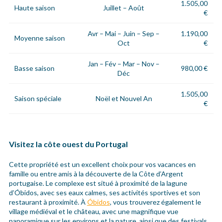
1.505,00
Haute saison
Juillet – Août
€
Avr – Mai – Juin – Sep –
1.190,00
Moyenne saison
Oct
€
Jan – Fév – Mar – Nov –
Basse saison
980,00 €
Déc
1.505,00
Saison spéciale
Noël et Nouvel An
€
Visitez la côte ouest du Portugal
Cette propriété est un excellent choix pour vos vacances en
famille ou entre amis à la découverte de la Côte d’Argent
portugaise. Le complexe est situé à proximité de la lagune
d’Óbidos, avec ses eaux calmes, ses activités sportives et son
restaurant à proximité. À
Óbidos
, vous trouverez également le
village médiéval et le château, avec une magnifique vue
panoramique sur les environs et la nature, ainsi que des festivals