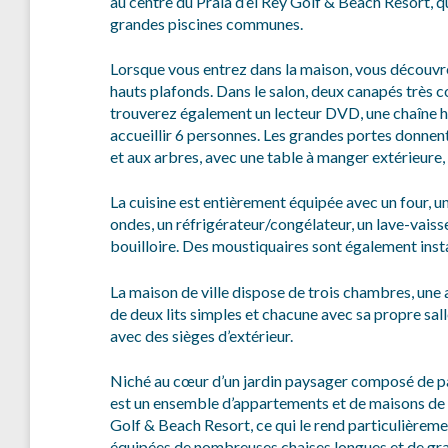
au centre du Praia d’el Rey Golf & Beach Resort, q
grandes piscines communes.
Lorsque vous entrez dans la maison, vous découvre
hauts plafonds. Dans le salon, deux canapés très c
trouverez également un lecteur DVD, une chaîne hi-
accueillir 6 personnes. Les grandes portes donnent
et aux arbres, avec une table à manger extérieure,
La cuisine est entièrement équipée avec un four, u
ondes, un réfrigérateur/congélateur, un lave-vaisse
bouilloire. Des moustiquaires sont également insta
La maison de ville dispose de trois chambres, une
de deux lits simples et chacune avec sa propre sal
avec des sièges d’extérieur.
Niché au cœur d’un jardin paysager composé de pal
est un ensemble d’appartements et de maisons de vil
Golf & Beach Resort, ce qui le rend particulièremen
équipées de nombreuses chaises longues et de gran