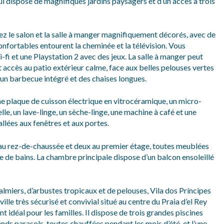
ui dispose de magnifiques jardins paysagers et d’un accès à trois
z le salon et la salle à manger magnifiquement décorés, avec de
onfortables entourent la cheminée et la télévision. Vous
fi et une Playstation 2 avec des jeux. La salle à manger peut
 accès au patio extérieur calme, face aux belles pelouses vertes
 un barbecue intégré et des chaises longues.
ne plaque de cuisson électrique en vitrocéramique, un micro-
lle, un lave-linge, un sèche-linge, une machine à café et une
llées aux fenêtres et aux portes.
 au rez-de-chaussée et deux au premier étage, toutes meublées
le de bains. La chambre principale dispose d’un balcon ensoleillé
miers, d’arbustes tropicaux et de pelouses, Vila dos Príncipes
le très sécurisé et convivial situé au centre du Praia d’el Rey
t idéal pour les familles. Il dispose de trois grandes piscines
ds parasols, toutes chauffées pendant les mois d’été, et l’une