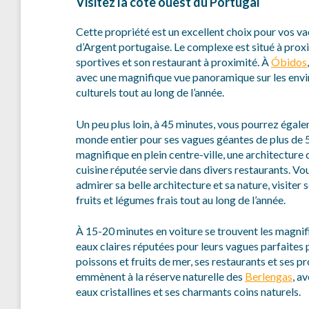
Visitez la côte ouest du Portugal
Cette propriété est un excellent choix pour vos va
d’Argent portugaise. Le complexe est situé à proxi
sportives et son restaurant à proximité. À
Óbidos
avec une magnifique vue panoramique sur les enviro
culturels tout au long de l’année.
Un peu plus loin, à 45 minutes, vous pourrez égale
monde entier pour ses vagues géantes de plus de 5
magnifique en plein centre-ville, une architecture
cuisine réputée servie dans divers restaurants. Vou
admirer sa belle architecture et sa nature, visiter 
fruits et légumes frais tout au long de l’année.
À 15-20 minutes en voiture se trouvent les magnif
eaux claires réputées pour leurs vagues parfaites 
poissons et fruits de mer, ses restaurants et ses p
emmènent à la réserve naturelle des
Berlengas
, a
eaux cristallines et ses charmants coins naturels.