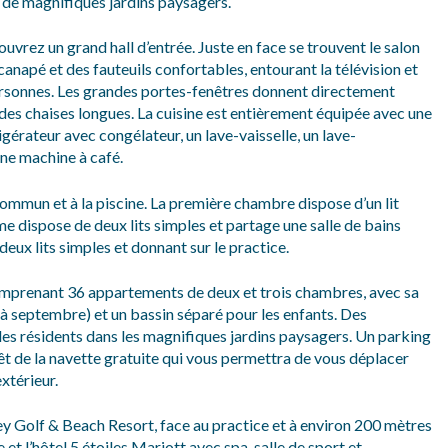
e de magnifiques jardins paysagers.
vrez un grand hall d’entrée. Juste en face se trouvent le salon
canapé et des fauteuils confortables, entourant la télévision et
personnes. Les grandes portes-fenêtres donnent directement
t des chaises longues. La cuisine est entièrement équipée avec une
igérateur avec congélateur, un lave-vaisselle, un lave-
 une machine à café.
ommun et à la piscine. La première chambre dispose d’un lit
me dispose de deux lits simples et partage une salle de bains
ux lits simples et donnant sur le practice.
mprenant 36 appartements de deux et trois chambres, avec sa
 septembre) et un bassin séparé pour les enfants. Des
es résidents dans les magnifiques jardins paysagers. Un parking
rêt de la navette gratuite qui vous permettra de vous déplacer
xtérieur.
Rey Golf & Beach Resort, face au practice et à environ 200 mètres
et l’hôtel 5 étoiles Mariott avec spa, salle de sport et