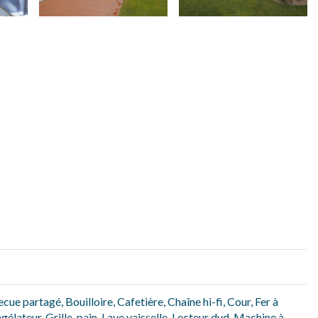
ecue partagé
,
Bouilloire
,
Cafetière
,
Chaîne hi-fi
,
Cour
,
Fer à
ngélateur
,
Grille-pain
,
Lave vaisselle
,
Lecteur dvd
,
Machine à