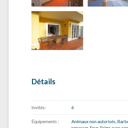
Détails
Invités:
6
Équipements :
Animaux non autorisés
,
Barb
repasser
,
Four
,
Frigo avec co