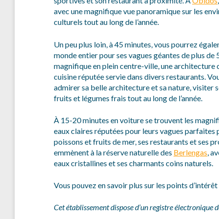
sportives et son restaurant à proximité. À
Óbidos
avec une magnifique vue panoramique sur les enviro
culturels tout au long de l’année.
Un peu plus loin, à 45 minutes, vous pourrez égale
monde entier pour ses vagues géantes de plus de 5
magnifique en plein centre-ville, une architecture
cuisine réputée servie dans divers restaurants. Vou
admirer sa belle architecture et sa nature, visiter 
fruits et légumes frais tout au long de l’année.
À 15-20 minutes en voiture se trouvent les magnif
eaux claires réputées pour leurs vagues parfaites 
poissons et fruits de mer, ses restaurants et ses p
emmènent à la réserve naturelle des
Berlengas
, a
eaux cristallines et ses charmants coins naturels.
Vous pouvez en savoir plus sur les points d’intérê
Cet établissement dispose d’un registre électronique de