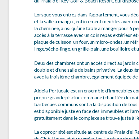
du Praia d’el Rey Golf & Beach Resort, qui dispos
Lorsque vous entrez dans l’appartement, vous décou
et la salle à manger, entièrement meublés avec un 
la cheminée, ainsi qu’une table à manger pour 6 
accès à la terrasse avec un coin repas extérieur e
plaque de cuisson, un four, un micro-ondes, un réfr
linge/sèche-linge, un grille-pain, une bouilloire et
Deux des chambres ont un accès direct au jardin c
double et d’une salle de bains privative. La deuxiè
avec la troisième chambre, également équipée de de
Aldeia Portucale est un ensemble d’immeubles co
propre grande piscine commune (chauffée de mai à
barbecues communs sont à la disposition de tous l
est disponible juste en face des immeubles et l’ar
gratuitement dans le complexe se trouve juste à l’e
La copropriété est située au centre du Praia d’el 
du Club House et du premier tee. La plage de sable 