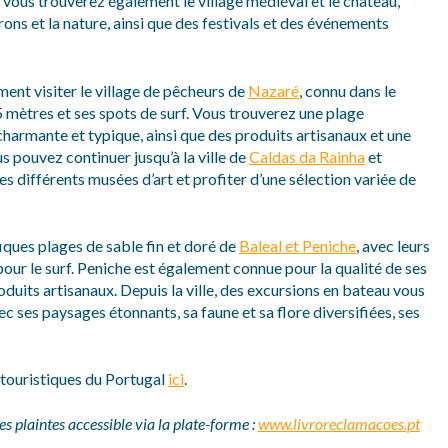
, vous trouverez également le village médiéval et le château,
ns et la nature, ainsi que des festivals et des événements
ment visiter le village de pêcheurs de
Nazaré
, connu dans le
 mètres et ses spots de surf. Vous trouverez une plage
 charmante et typique, ainsi que des produits artisanaux et une
s pouvez continuer jusqu’à la ville de
Caldas da Rainha
et
ses différents musées d’art et profiter d’une sélection variée de
iques plages de sable fin et doré de
Baleal et Peniche
, avec leurs
pour le surf. Peniche est également connue pour la qualité de ses
roduits artisanaux. Depuis la ville, des excursions en bateau vous
vec ses paysages étonnants, sa faune et sa flore diversifiées, ses
t touristiques du Portugal
ici
.
s plaintes accessible via la plate-forme :
www.livroreclamacoes.pt